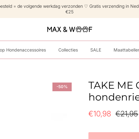
besteld = de volgende werkdag verzonden ♡ Gratis verzending in Ned
€25
op Hondenaccessoires
Collecties
SALE
Maattabelle
TAKE ME 
-50%
hondenri
€10,98
€21,95