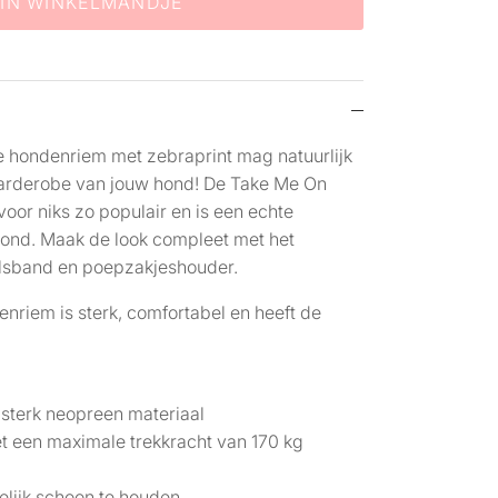
IN WINKELMANDJE
re hondenriem met zebraprint mag natuurlijk
 garderobe van jouw hond! De Take Me On
t voor niks zo populair en is een echte
hond. Maak de look compleet met het
alsband en poepzakjeshouder.
nriem is sterk, comfortabel en heeft de
t
sterk neopreen materiaal
 een maximale trekkracht van 170 kg
lijk schoon te houden