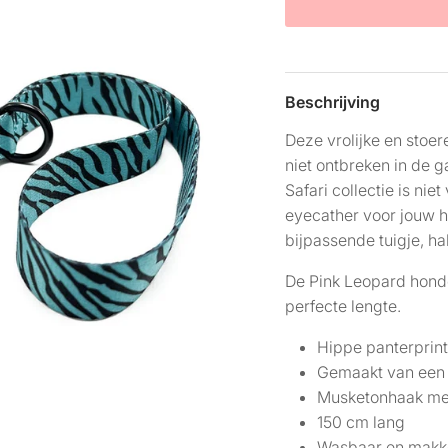
Beschrijving
Deze vrolijke en stoe
niet ontbreken in de
Safari collectie is nie
eyecather voor jouw 
bijpassende tuigje, h
De Pink Leopard honde
perfecte lengte.
Hippe panterprin
Gemaakt van een 
Musketonhaak met
150 cm lang
Wasbaar en makke