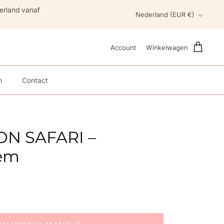
erland vanaf
Valuta
Nederland (EUR €)
Account
Winkelwagen
n
Contact
ON SAFARI –
em