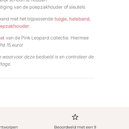
tiging van de poepzakhouder of sleutels
and met het bijpassende
tuigje
,
halsband
,
epzakhouder
.
set
van de Pink Leopard collectie. Hiermee
fst 15 euro!
n waarvoor deze bedoeld is en controleer de
jtage.
ontworpen
Beoordeeld met een 9