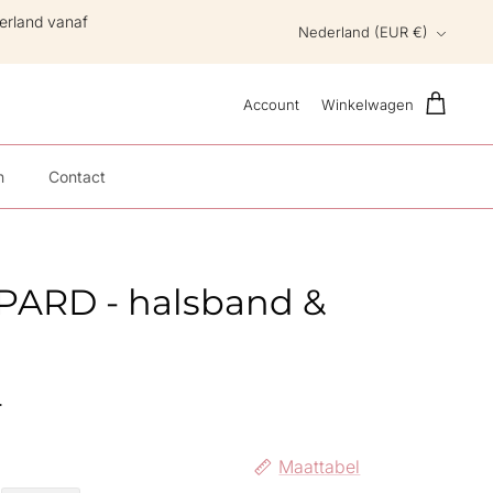
erland vanaf
Valuta
Nederland (EUR €)
Account
Winkelwagen
n
Contact
PARD - halsband &
5
Maattabel