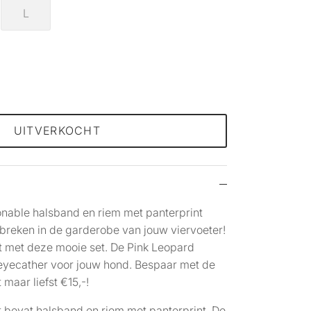
L
UITVERKOCHT
ionable halsband en riem met panterprint
ntbreken in de garderobe van jouw viervoeter!
aat met deze mooie set. De Pink Leopard
e eyecather voor jouw hond. Bespaar met de
maar liefst €15,-!
 bevat halsband en riem met panterprint. De