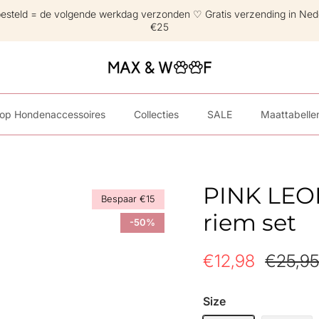
besteld = de volgende werkdag verzonden ♡ Gratis verzending in Ned
€25
op Hondenaccessoires
Collecties
SALE
Maattabelle
PINK LEO
Bespaar €15
riem set
-50%
€12,98
€25,9
Size