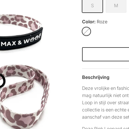
S
M
Color
Roze
Roze
Beschrijving
Deze vrolijke en fash
mag natuurlijk niet o
Loop in stijl over str
collectie is een echt
aanschaf van deze set 
Deze Pink Leopard set