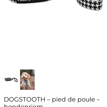
Over The Rainbow
Pied the Who?! - pied-de-poule
Pink Leopard
Smiling Daisy
Take Me On Safari
DOGSTOOTH – pied de poule –
hondenriem