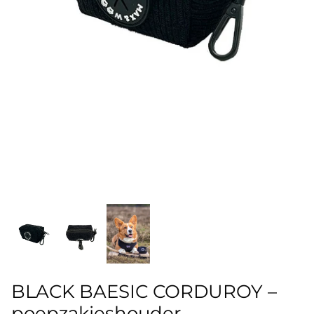
Over The Rainbow
Pied the Who?! - pied-de-poule
Pink Leopard
Smiling Daisy
Take Me On Safari
BLACK BAESIC CORDUROY –
poepzakjeshouder